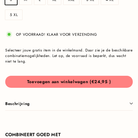
5 XL
OP VOORRAAD! KLAAR VOOR VERZENDING
Selecteer jouw gratis item in de winkelmand. Daar zie je de beschikbare
combinatiemogelijkheden. Let op, de voorraad is beperkt, dus wacht
niet te lang.
€24,95
Toevoegen aan winkelwagen
(
€24,95
)
Beschrijving
COMBINEERT GOED MET