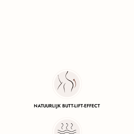
Toevoegen aa
BODY SHAPER BRA
€24,95
€24,95
NATUURLIJK BUTT-LIFT-EFFECT