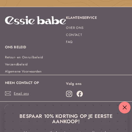
mailadres
in
KLANTENSERVICE
OVER ONS
CONTACT
FAQ
ONS BELEID
Retour- en Omruilbeleid
Verzendbeleid
Algemene Voorwaarden
NEEM CONTACT OP
Volg ons
Instagram
Facebook
Email ons
We aanvaarden
"Sl
BESPAAR 10% KORTING OP JE EERSTE
(es
AANKOOP!