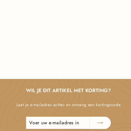
BODY SHAPER BRA
€
€24,95
2
4
,
9
5
WIL JE DIT ARTIKEL MET KORTING?
Laat je e-mailadres achter en ontvang een kortingscode
Voer
Abonneren
uw
e-