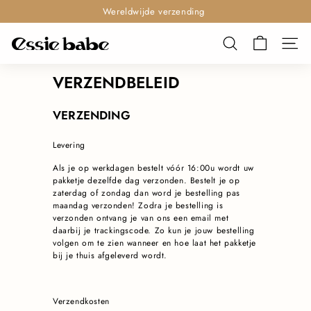
Doorgaan
Wereldwijde verzending
naar
Diavoorstelling
artikel
pauzeren
E
ZOEKOPDRACH
SITE
S
S
VERZENDBELEID
I
E
VERZENDING
B
Levering
A
B
Als je op werkdagen bestelt vóór 16:00u wordt uw
pakketje dezelfde dag verzonden. Bestelt je op
E
zaterdag of zondag dan word je bestelling pas
maandag verzonden! Zodra je bestelling is
verzonden ontvang je van ons een email met
daarbij je trackingscode. Zo kun je jouw bestelling
volgen om te zien wanneer en hoe laat het pakketje
bij je thuis afgeleverd wordt.
Verzendkosten