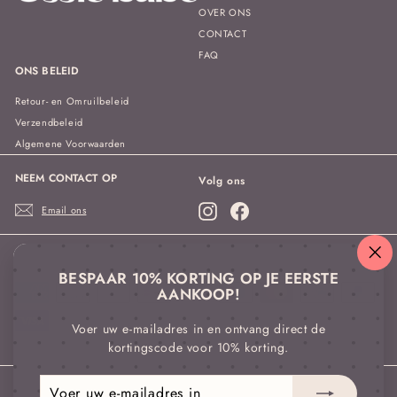
OVER ONS
CONTACT
FAQ
ONS BELEID
Retour- en Omruilbeleid
Verzendbeleid
Algemene Voorwaarden
NEEM CONTACT OP
Volg ons
Instagram
Facebook
Email ons
We aanvaarden
"Sl
BESPAAR 10% KORTING OP JE EERSTE
(es
AANKOOP!
Voer uw e-mailadres in en ontvang direct de
kortingscode voor 10% korting.
Voer
Abonneren