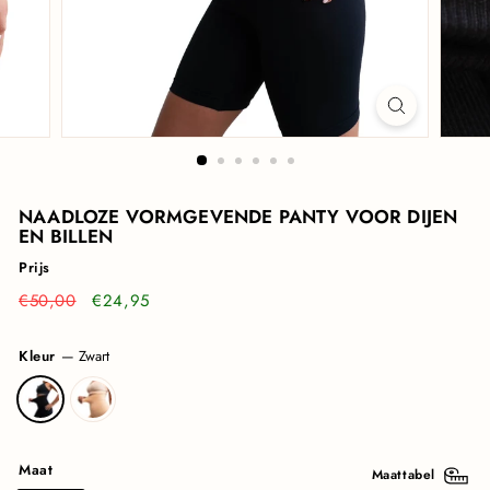
NAADLOZE VORMGEVENDE PANTY VOOR DIJEN
EN BILLEN
Prijs
Normale
€50,00
Verkoopprijs
€24,95
€50,00
€24,95
prijs
Kleur
—
Zwart
Maat
Maattabel