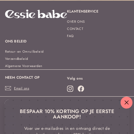
in
KLANTENSERVICE
OVER ONS
CONTACT
FAQ
ONS BELEID
Retour- en Omruilbeleid
Verzendbeleid
Algemene Voorwaarden
NEEM CONTACT OP
Volg ons
Instagram
Facebook
Email ons
We aanvaarden
"Sl
BESPAAR 10% KORTING OP JE EERSTE
(es
AANKOOP!
Voer uw e-mailadres in en ontvang direct de