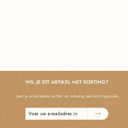
UITVERKOOP
NAADLOZE
VORMGEVENDE PANTY
VOOR DIJEN EN BILLEN
v
N
€24,55
€
€50,00
vanaf
o
5
a
0
r
n
,
m
a
0
a
0
f
l
€
e
WIL JE DIT ARTIKEL MET KORTING?
2
p
r
4
Laat je e-mailadres achter en ontvang een kortingscode
i
,
j
5
s
5
Voer
Abonneren
uw
e-
mailadres