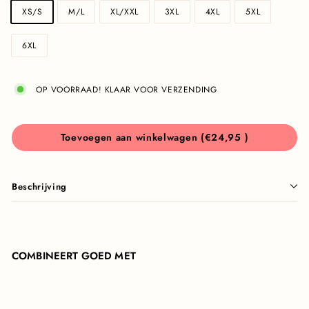
XS/S
M/L
XL/XXL
3XL
4XL
5XL
6XL
OP VOORRAAD! KLAAR VOOR VERZENDING
€24,95
Toevoegen aan winkelwagen
(
€24,95
)
Beschrijving
COMBINEERT GOED MET
Toevoegen aa